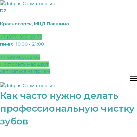
Перейти
к
D2
содержимому
Красногорск, МЦД Павшино
+7 (977) 953-29-79
пн-вс: 10:00 - 21:00
+7 499 460-09-06
Построить маршрут
Записаться на прием
Как часто нужно делать
профессиональную чистку
зубов